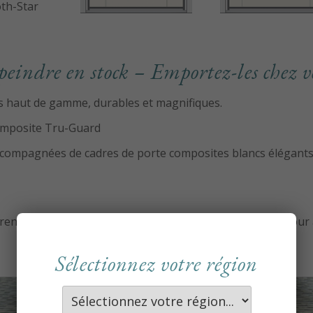
oth-Star
peindre en stock – Emportez-les chez v
ns haut de gamme, durables et magnifiques.
composite Tru-Guard
ccompagnées de cadres de porte composites blancs élégants,
prend une couche protectrice avec des inhibiteurs d'UV pour a
Sélectionnez votre région