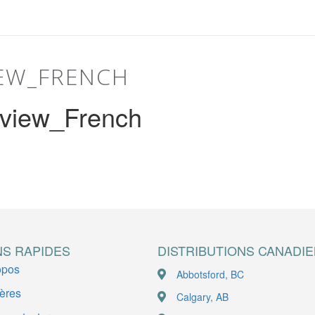
IEW_FRENCH
rview_French
NS RAPIDES
DISTRIBUTIONS CANADI
opos
Abbotsford, BC
ières
Calgary, AB